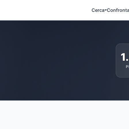
Cerca
Confront
1
P