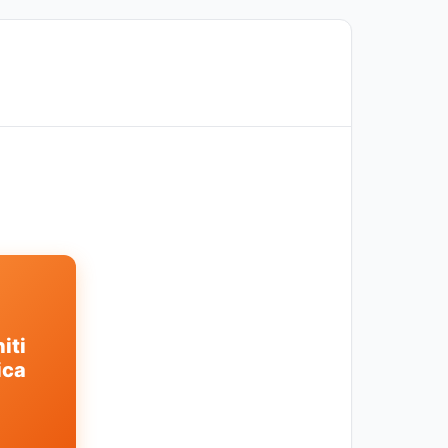
iti
ica