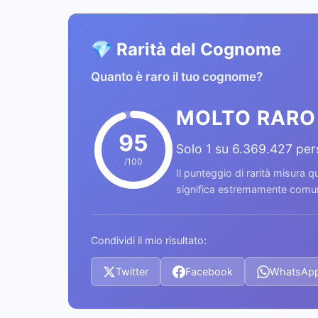
💎 Rarità del Cognome
Quanto è raro il tuo cognome?
MOLTO RARO
95
Solo 1 su 6.369.427 pe
/100
Il punteggio di rarità misura
significa estremamente comune
Condividi il mio risultato:
Twitter
Facebook
WhatsAp