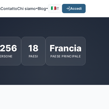
a
Contatto
Chi siamo
Blog
Accedi
IT
.256
18
Francia
ERSONE
PAESI
PAESE PRINCIPALE