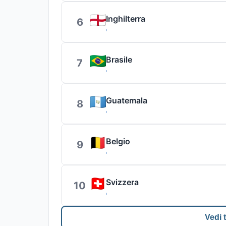
Inghilterra
6
Brasile
7
Guatemala
8
Belgio
9
Svizzera
10
Vedi t