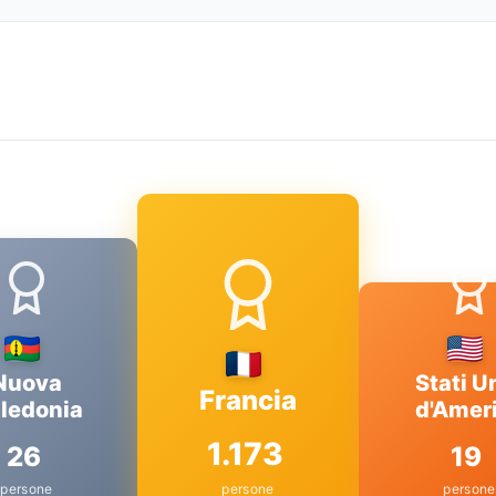
Nuova
Stati Un
Francia
ledonia
d'Amer
1.173
26
19
persone
persone
persone