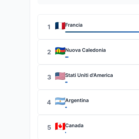
Francia
1
Nuova Caledonia
2
Stati Uniti d'America
3
Argentina
4
Canada
5