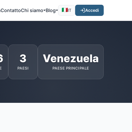
a
Contatto
Chi siamo
Blog
Accedi
IT
6
3
Venezuela
E
PAESI
PAESE PRINCIPALE