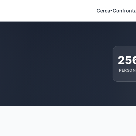
Cerca
Confront
25
PERSON