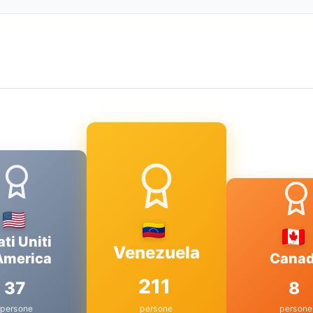
ati Uniti
Venezuela
America
Cana
211
37
8
persone
persone
persone