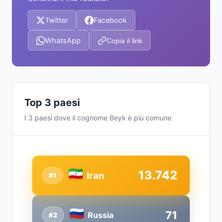
Twitter
Facebook
WhatsApp
Copia il link
Top 3 paesi
I 3 paesi dove il cognome Beyk è più comune
13.742
Iran
#1
71
Russia
#2