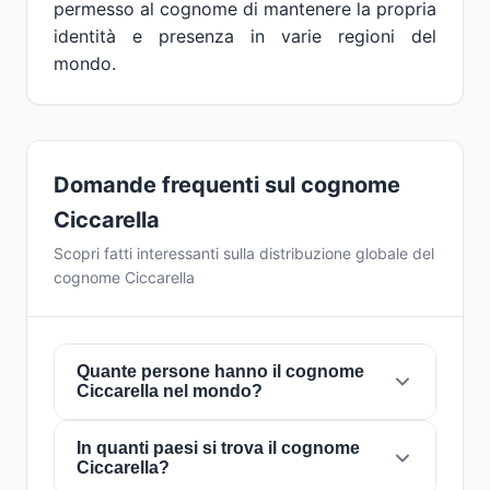
permesso al cognome di mantenere la propria
identità e presenza in varie regioni del
mondo.
Domande frequenti sul cognome
Ciccarella
Scopri fatti interessanti sulla distribuzione globale del
cognome Ciccarella
Quante persone hanno il cognome
Ciccarella nel mondo?
In quanti paesi si trova il cognome
Attualmente ci sono circa
1.072 persone
con il
Ciccarella?
cognome
Ciccarella
in tutto il mondo. Ciò