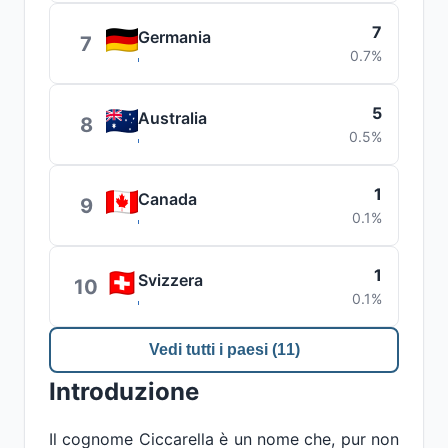
7
Germania
7
0.7%
5
Australia
8
0.5%
1
Canada
9
0.1%
1
Svizzera
10
0.1%
Vedi tutti i paesi (11)
Introduzione
Il cognome Ciccarella è un nome che, pur non