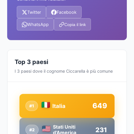
Twitter
Facebook
WhatsApp
Copia il link
Top 3 paesi
I 3 paesi dove il cognome Ciccarella è più comune
649
Italia
#1
Stati Uniti
231
#2
d'America