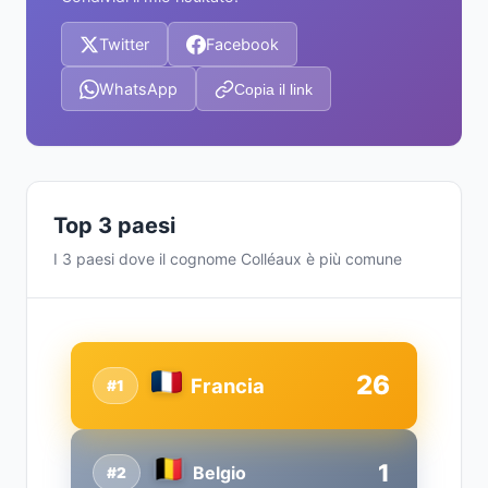
Twitter
Facebook
WhatsApp
Copia il link
Top 3 paesi
I 3 paesi dove il cognome Colléaux è più comune
26
Francia
#1
1
Belgio
#2