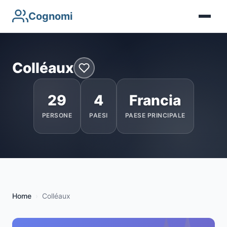
Cognomi
Colléaux
29
4
Francia
PERSONE
PAESI
PAESE PRINCIPALE
Home
Colléaux