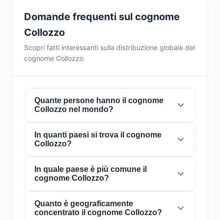
Domande frequenti sul cognome
Collozzo
Scopri fatti interessanti sulla distribuzione globale del
cognome Collozzo
Quante persone hanno il cognome
Collozzo nel mondo?
In quanti paesi si trova il cognome
Attualmente ci sono circa
22 persone
con il
Collozzo?
cognome
Collozzo
in tutto il mondo. Ciò
significa che circa 1 persona su
363,636,364
nel mondo porta questo cognome. È presente
In quale paese è più comune il
Il cognome
Collozzo
è presente in
2 paesi
in
cognome Collozzo?
in
2 paesi
, il che riflette la sua distribuzione
tutto il mondo. Questo lo classifica come un
globale.
cognome con portata
locale
. La sua presenza
in più paesi indica schemi storici di migrazione
Quanto è geograficamente
Il cognome
Collozzo
è più comune in
Brasile
,
concentrato il cognome Collozzo?
e dispersione familiare nel corso dei secoli.
dove circa
20 persone
lo portano. Questo