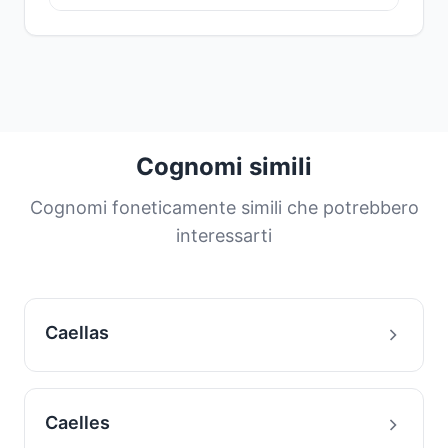
rappresenta il
90.9%
del totale mondiale di
persone con questo cognome. L'alta
Il cognome
Collozzo
ha un livello di
concentrazione in questo paese può essere
concentrazione
molto concentrato
. Il
90.9%
dovuta alla sua origine geografica o a
di tutte le persone con questo cognome si
importanti flussi migratori storici.
trova in
Brasile
, il suo paese principale. I
cognomi più comuni sono condivisi da una
grande proporzione della popolazione. Questa
Cognomi simili
distribuzione ci aiuta a comprendere le origini
e la storia migratoria delle famiglie con questo
Cognomi foneticamente simili che potrebbero
cognome.
interessarti
Caellas
Caelles