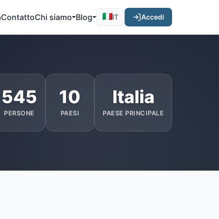
a
Contatto
Chi siamo
Blog
Accedi
IT
545
10
Italia
PERSONE
PAESI
PAESE PRINCIPALE