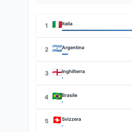
Italia
1
Argentina
2
Inghilterra
3
Brasile
4
Svizzera
5