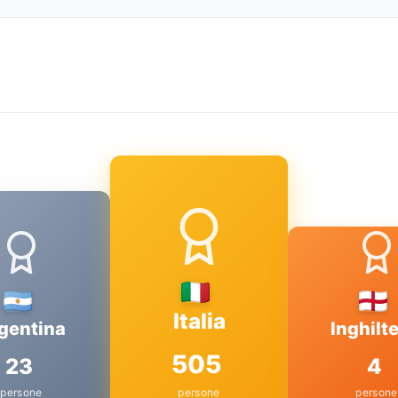
Italia
gentina
Inghilte
505
23
4
persone
persone
persone