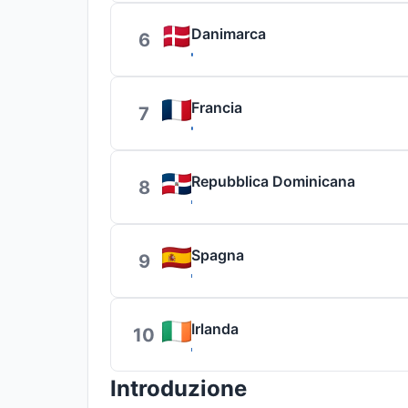
Danimarca
6
Francia
7
Repubblica Dominicana
8
Spagna
9
Irlanda
10
Introduzione