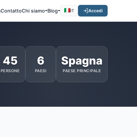
a
Contatto
Chi siamo
Blog
Accedi
IT
45
6
Spagna
PERSONE
PAESI
PAESE PRINCIPALE