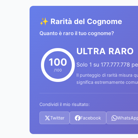
✨ Rarità del Cognome
Quanto è raro il tuo cognome?
ULTRA RARO
100
Solo 1 su 177.777.778 p
/100
Il punteggio di rarità misura
significa estremamente comune
Condividi il mio risultato:
Twitter
Facebook
WhatsAp