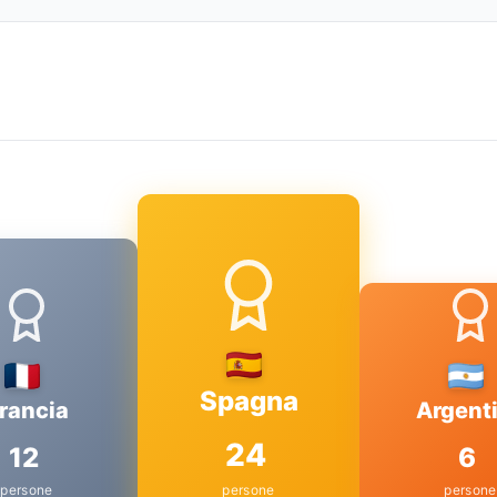
Spagna
rancia
Argent
24
12
6
persone
persone
persone