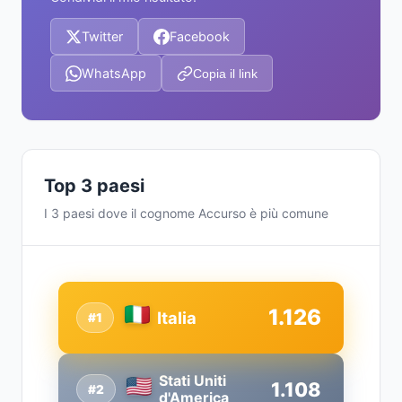
Twitter
Facebook
WhatsApp
Copia il link
Top 3 paesi
I 3 paesi dove il cognome Accurso è più comune
1.126
Italia
#1
Stati Uniti
1.108
#2
d'America