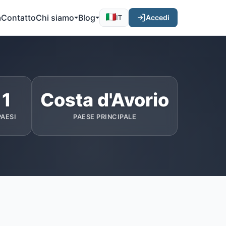
a
Contatto
Chi siamo
Blog
Accedi
IT
1
Costa d'Avorio
PAESI
PAESE PRINCIPALE