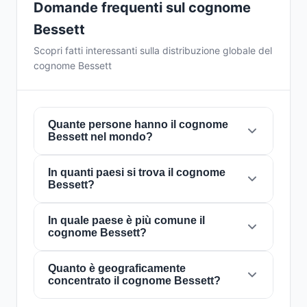
Domande frequenti sul cognome
Bessett
Scopri fatti interessanti sulla distribuzione globale del
cognome Bessett
Quante persone hanno il cognome
Bessett nel mondo?
In quanti paesi si trova il cognome
Attualmente ci sono circa
430 persone
con il
Bessett?
cognome
Bessett
in tutto il mondo. Ciò
significa che circa 1 persona su
18,604,651
nel
mondo porta questo cognome. È presente in
In quale paese è più comune il
4
Il cognome
Bessett
è presente in
4 paesi
in
cognome Bessett?
paesi
, il che riflette la sua distribuzione
tutto il mondo. Questo lo classifica come un
globale.
cognome con portata
locale
. La sua presenza
in più paesi indica schemi storici di migrazione
Quanto è geograficamente
Il cognome
Bessett
è più comune in
Stati Uniti
concentrato il cognome Bessett?
e dispersione familiare nel corso dei secoli.
d'America
, dove circa
417 persone
lo portano.
Questo rappresenta il
97%
del totale mondiale