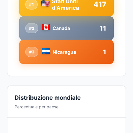
Stati Uniti
417
#1
d'America
11
Canada
#2
1
Nicaragua
#3
Distribuzione mondiale
Percentuale per paese