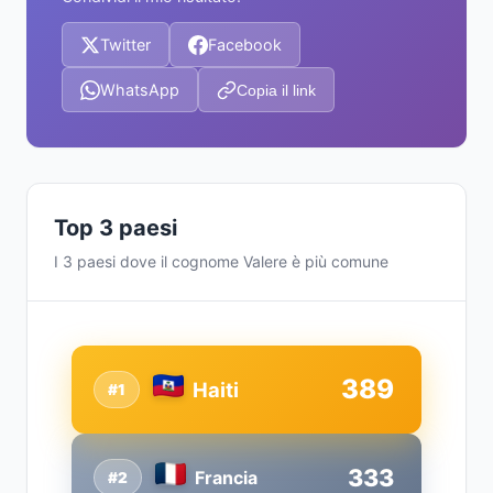
Twitter
Facebook
WhatsApp
Copia il link
Top 3 paesi
I 3 paesi dove il cognome Valere è più comune
389
Haiti
#1
333
Francia
#2