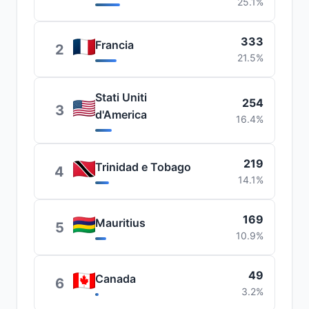
25.1%
333
Francia
2
21.5%
Stati Uniti
254
3
d'America
16.4%
219
Trinidad e Tobago
4
14.1%
169
Mauritius
5
10.9%
49
Canada
6
3.2%