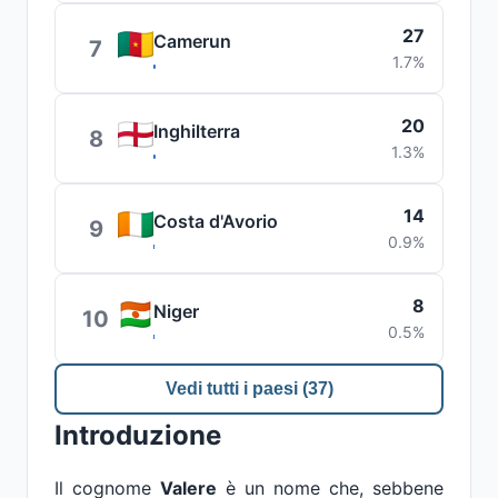
27
Camerun
7
1.7%
20
Inghilterra
8
1.3%
14
Costa d'Avorio
9
0.9%
8
Niger
10
0.5%
Vedi tutti i paesi (37)
Introduzione
Il cognome
Valere
è un nome che, sebbene