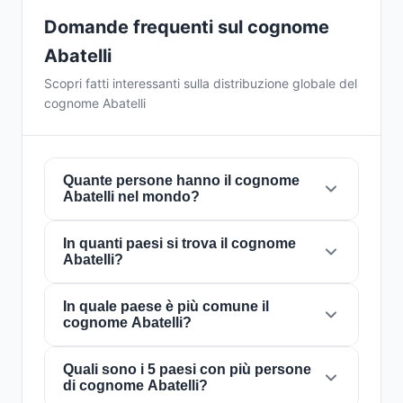
Domande frequenti sul cognome
Abatelli
Scopri fatti interessanti sulla distribuzione globale del
cognome Abatelli
Quante persone hanno il cognome
Abatelli nel mondo?
In quanti paesi si trova il cognome
Attualmente ci sono circa
210 persone
con il
Abatelli?
cognome
Abatelli
in tutto il mondo. Ciò
significa che circa 1 persona su
38,095,238
nel mondo porta questo cognome. È presente
In quale paese è più comune il
Il cognome
Abatelli
è presente in
5 paesi
in
cognome Abatelli?
in
5 paesi
, il che riflette la sua distribuzione
tutto il mondo. Questo lo classifica come un
globale.
cognome con portata
locale
. La sua presenza
in più paesi indica schemi storici di migrazione
Quali sono i 5 paesi con più persone
Il cognome
Abatelli
è più comune in
Italia
,
di cognome Abatelli?
e dispersione familiare nel corso dei secoli.
dove circa
121 persone
lo portano. Questo