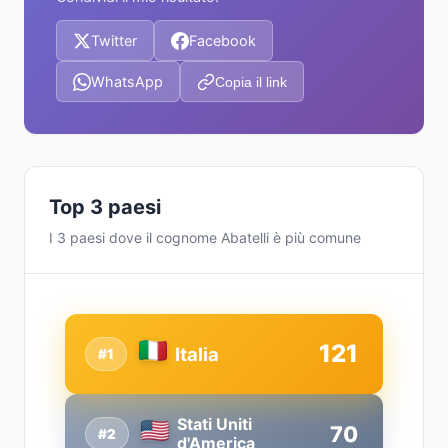
Twitter
Facebook
WhatsApp
Copia il link
Top 3 paesi
I 3 paesi dove il cognome Abatelli è più comune
121
Italia
#1
Stati Uniti
70
#2
d'America