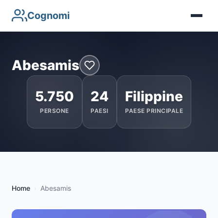
Cognomi
Abesamis
5.750
24
Filippine
PERSONE
PAESI
PAESE PRINCIPALE
Home
Abesamis