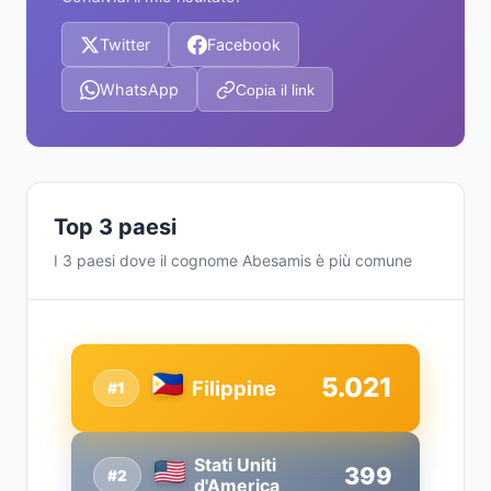
Twitter
Facebook
WhatsApp
Copia il link
Top 3 paesi
I 3 paesi dove il cognome Abesamis è più comune
5.021
Filippine
#1
Stati Uniti
399
#2
d'America