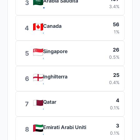
Arabia Saudita
3
3.4%
56
Canada
4
1%
26
Singapore
5
0.5%
25
Inghilterra
6
0.4%
4
Qatar
7
0.1%
3
Emirati Arabi Uniti
8
0.1%