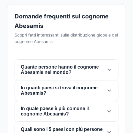
Domande frequenti sul cognome
Abesamis
Scopri fatti interessanti sulla distribuzione globale del
cognome Abesamis
Quante persone hanno il cognome
Abesamis nel mondo?
In quanti paesi si trova il cognome
Attualmente ci sono circa
5.750 persone
con il
Abesamis?
cognome
Abesamis
in tutto il mondo. Ciò
significa che circa 1 persona su
1,391,304
nel
mondo porta questo cognome. È presente in
In quale paese è più comune il
Il cognome
Abesamis
è presente in
24 paesi
cognome Abesamis?
24 paesi
, il che riflette la sua distribuzione
in tutto il mondo. Questo lo classifica come un
globale.
cognome con portata
locale
. La sua presenza
in più paesi indica schemi storici di migrazione
Quali sono i 5 paesi con più persone
Il cognome
Abesamis
è più comune in