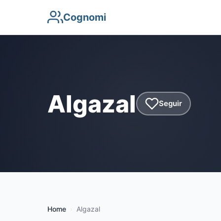
Cognomi
Algazal
Seguir
Home
Algazal