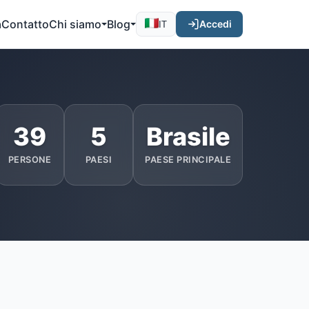
a
Contatto
Chi siamo
Blog
Accedi
IT
39
5
Brasile
PERSONE
PAESI
PAESE PRINCIPALE