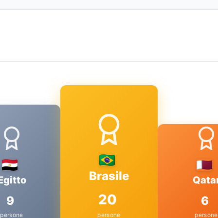
Brasile
Egitto
Qata
20
9
6
persone
persone
persone