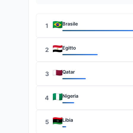
Brasile
1
Egitto
2
Qatar
3
Nigeria
4
Libia
5