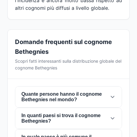
l'incidenza è ancora molto bassa rispetto ad
altri cognomi più diffusi a livello globale.
Domande frequenti sul cognome
Bethegnies
Scopri fatti interessanti sulla distribuzione globale del
cognome Bethegnies
Quante persone hanno il cognome
Bethegnies nel mondo?
In quanti paesi si trova il cognome
Attualmente ci sono circa
129 persone
con il
Bethegnies?
cognome
Bethegnies
in tutto il mondo. Ciò
significa che circa 1 persona su
62,015,504
nel mondo porta questo cognome. È presente
In quale paese è più comune il