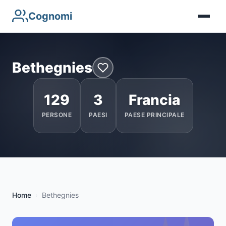
Cognomi
Bethegnies
129
3
Francia
PERSONE
PAESI
PAESE PRINCIPALE
Home
Bethegnies