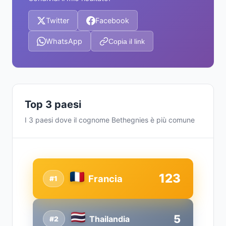
Twitter
Facebook
WhatsApp
Copia il link
Top 3 paesi
I 3 paesi dove il cognome Bethegnies è più comune
123
Francia
#1
5
Thailandia
#2