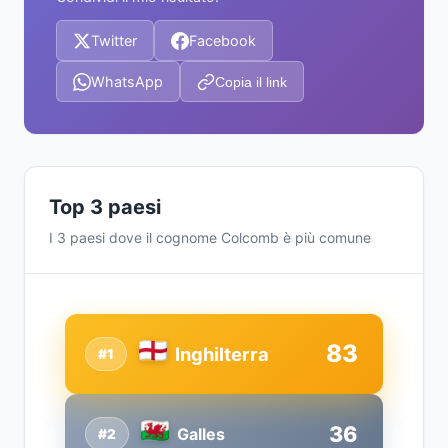
Twitter
Facebook
WhatsApp
Copia il link
Top 3 paesi
I 3 paesi dove il cognome Colcomb è più comune
83
Inghilterra
#1
36
Galles
#2