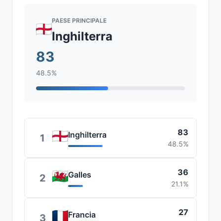
PAESE PRINCIPALE
Inghilterra
83
48.5%
83
Inghilterra
1
48.5%
36
Galles
2
21.1%
27
Francia
3