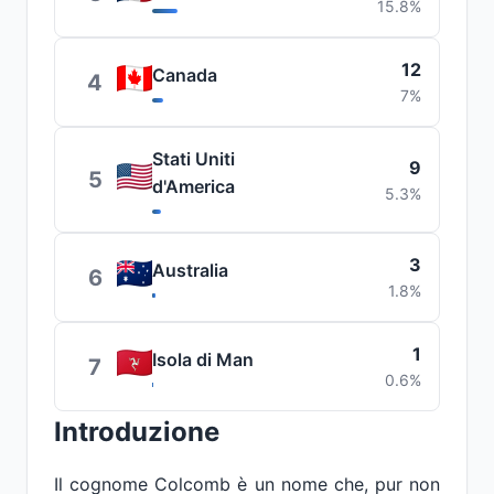
15.8%
12
Canada
4
7%
Stati Uniti
9
5
d'America
5.3%
3
Australia
6
1.8%
1
Isola di Man
7
0.6%
Introduzione
Il cognome Colcomb è un nome che, pur non