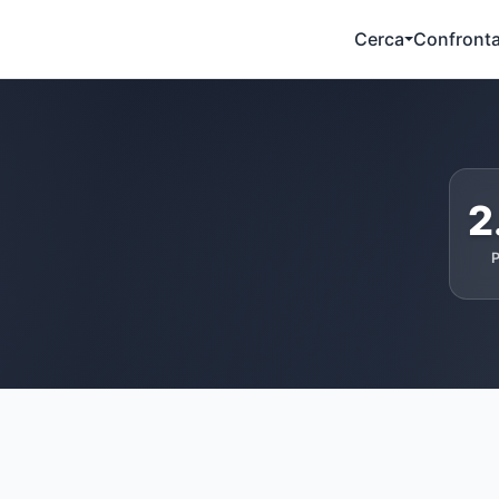
Cerca
Confront
2