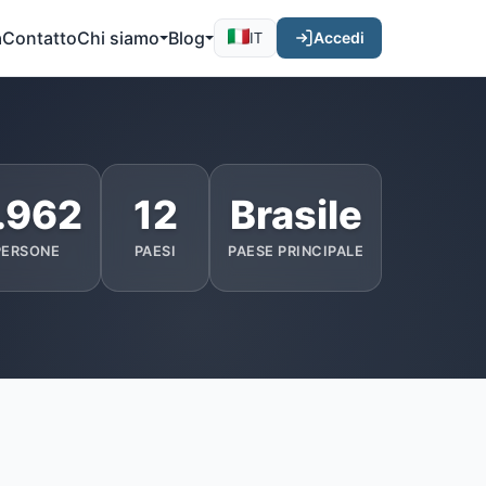
a
Contatto
Chi siamo
Blog
Accedi
IT
.962
12
Brasile
PERSONE
PAESI
PAESE PRINCIPALE