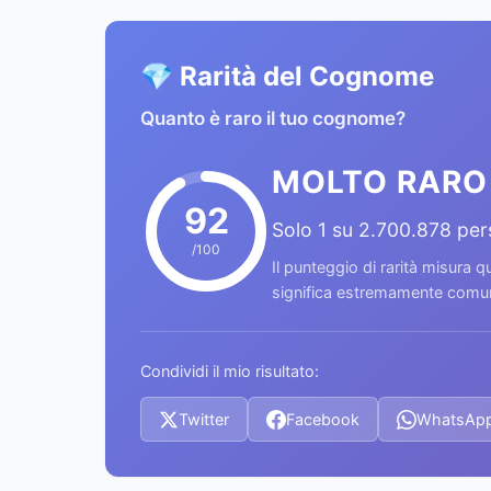
💎 Rarità del Cognome
Quanto è raro il tuo cognome?
MOLTO RARO
92
Solo 1 su 2.700.878 pe
/100
Il punteggio di rarità misura
significa estremamente comune
Condividi il mio risultato:
Twitter
Facebook
WhatsAp