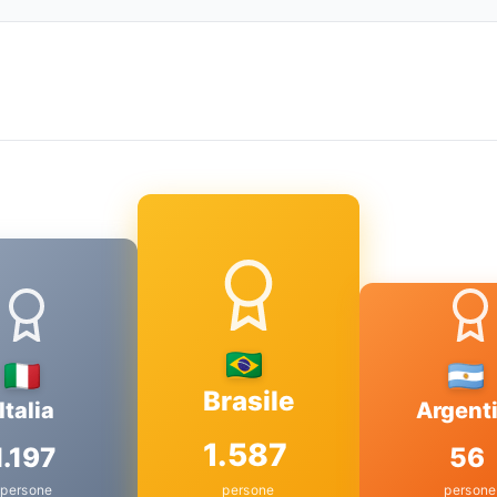
Brasile
Italia
Argent
1.587
1.197
56
persone
persone
persone