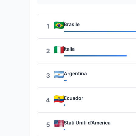
Brasile
1
Italia
2
Argentina
3
Ecuador
4
Stati Uniti d'America
5