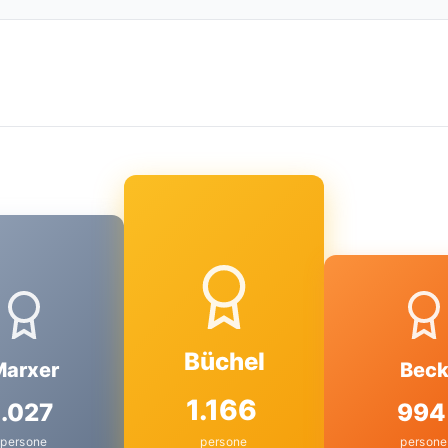
Büchel
Marxer
Bec
1.166
1.027
994
persone
persone
persone