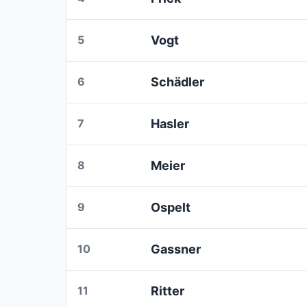
5
Vogt
6
Schädler
7
Hasler
8
Meier
9
Ospelt
10
Gassner
11
Ritter