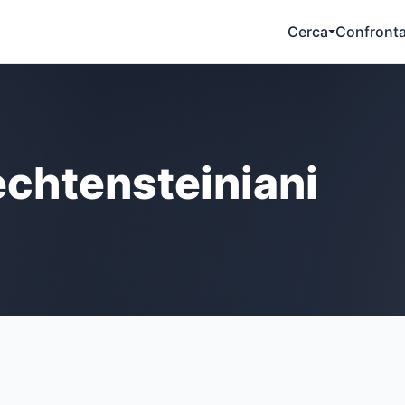
Cerca
Confront
chtensteiniani