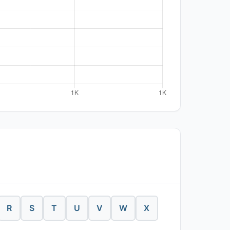
R
S
T
U
V
W
X