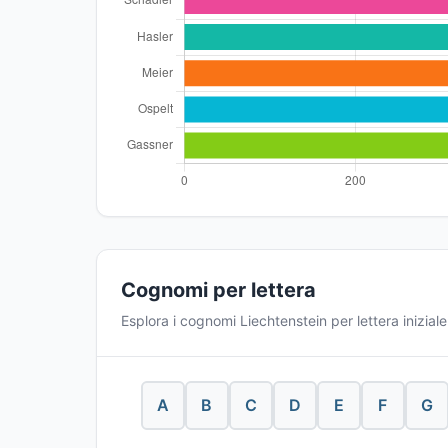
Cognomi per lettera
Esplora i cognomi Liechtenstein per lettera iniziale
A
B
C
D
E
F
G