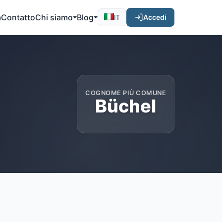
a
Contatto
Chi siamo
Blog
Accedi
IT
COGNOME PIÙ COMUNE
Büchel