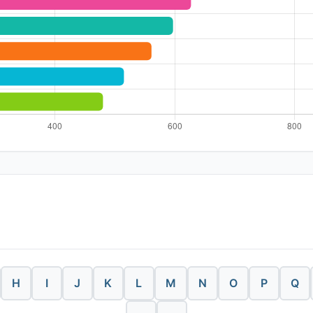
H
I
J
K
L
M
N
O
P
Q